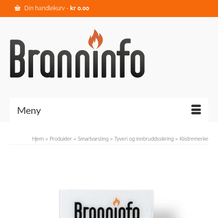
Din handlekurv
-
kr
0.00
Meny
Hjem
»
Produkter
»
Smartvarsling
»
Tyveri og innbruddssikring
»
Klistremerke