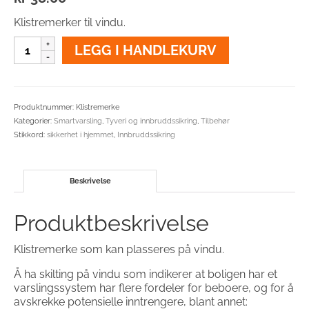
Klistremerker til vindu.
Klistremerke
LEGG I HANDLEKURV
antall
Produktnummer:
Klistremerke
Kategorier:
Smartvarsling
,
Tyveri og innbruddssikring
,
Tilbehør
Stikkord:
sikkerhet i hjemmet
,
Innbruddssikring
Beskrivelse
Produktbeskrivelse
Klistremerke som kan plasseres på vindu.
Å ha skilting på vindu som indikerer at boligen har et
varslingssystem har flere fordeler for beboere, og for å
avskrekke potensielle inntrengere, blant annet: