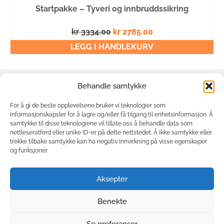
Startpakke – Tyveri og innbruddssikring
Opprinnelig
Nåværende
kr
3334.00
kr
2785.00
pris
pris
LEGG I HANDLEKURV
var:
er:
kr 3334.00.
kr 2785.00.
Behandle samtykke
Om oss
Min side
For å gi de beste opplevelsene bruker vi teknologier som
informasjonskapsler for å lagre og/eller få tilgang til enhetsinformasjon. Å
Kjøpsvilkår
samtykke til disse teknologiene vil tillate oss å behandle data som
nettleseratferd eller unike ID-er på dette nettstedet. Å ikke samtykke eller
Cookie-
trekke tilbake samtykke kan ha negativ innvirkning på visse egenskaper
erklæring
og funksjoner.
Personvern
Strømsbusletta 4
Aksepter
4847 Arendal
21532154
Benekte
Se preferanser