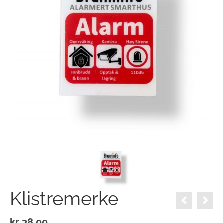
Klistremerke
kr
38.00