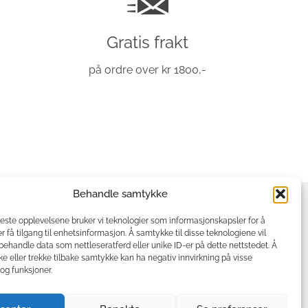
Vi tilbyr fri frakt til alle som
handler for over kr 1800,- i
Gratis frakt
vår nettbutikk.
på ordre over kr 1800,-
Behandle samtykke
beste opplevelsene bruker vi teknologier som informasjonskapsler for å
er få tilgang til enhetsinformasjon. Å samtykke til disse teknologiene vil
å behandle data som nettleseratferd eller unike ID-er på dette nettstedet. Å
e eller trekke tilbake samtykke kan ha negativ innvirkning på visse
og funksjoner.