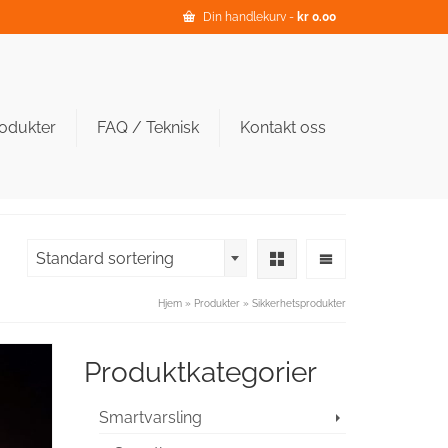
Din handlekurv
-
kr
0.00
odukter
FAQ / Teknisk
Kontakt oss
Standard sortering
Hjem
»
Produkter
»
Sikkerhetsprodukter
Produktkategorier
Smartvarsling