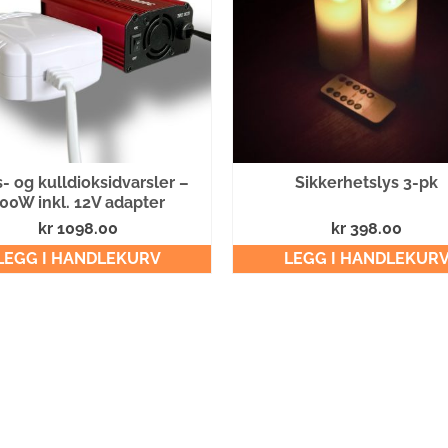
- og kulldioksidvarsler –
Sikkerhetslys 3-pk
00W inkl. 12V adapter
kr
1098.00
kr
398.00
LEGG I HANDLEKURV
LEGG I HANDLEKUR