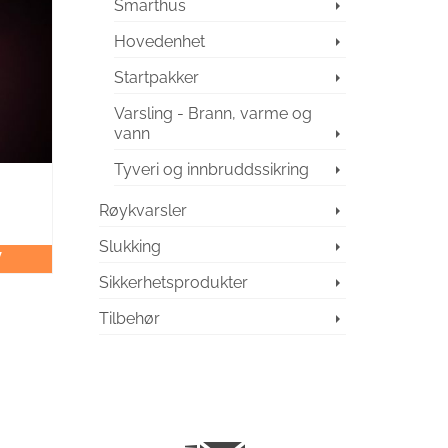
Smarthus
Hovedenhet
Startpakker
Varsling - Brann, varme og
vann
Tyveri og innbruddssikring
Røykvarsler
Slukking
V
Sikkerhetsprodukter
Tilbehør