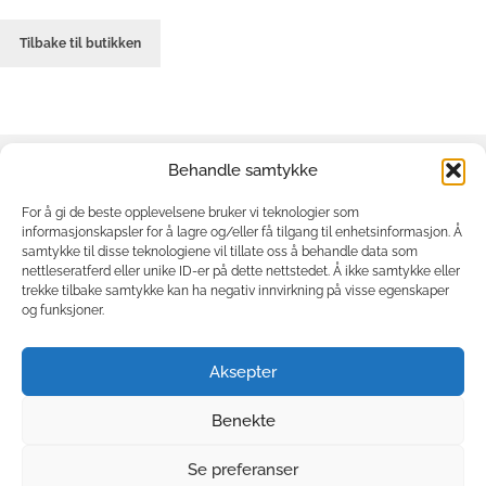
Tilbake til butikken
Behandle samtykke
Om oss
Min side
For å gi de beste opplevelsene bruker vi teknologier som
informasjonskapsler for å lagre og/eller få tilgang til enhetsinformasjon. Å
Kjøpsvilkår
samtykke til disse teknologiene vil tillate oss å behandle data som
nettleseratferd eller unike ID-er på dette nettstedet. Å ikke samtykke eller
Cookie-
trekke tilbake samtykke kan ha negativ innvirkning på visse egenskaper
erklæring
og funksjoner.
Personvern
Strømsbusletta 4
Aksepter
4847 Arendal
21532154
Benekte
Se preferanser