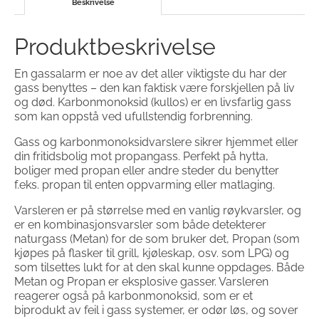
Beskrivelse
Produktbeskrivelse
En gassalarm er noe av det aller viktigste du har der
gass benyttes – den kan faktisk være forskjellen på liv
og død. Karbonmonoksid (kullos) er en livsfarlig gass
som kan oppstå ved ufullstendig forbrenning.
Gass og karbonmonoksidvarslere sikrer hjemmet eller
din fritidsbolig mot propangass. Perfekt på hytta,
boliger med propan eller andre steder du benytter
f.eks. propan til enten oppvarming eller matlaging.
Varsleren er på størrelse med en vanlig røykvarsler, og
er en kombinasjonsvarsler som både detekterer
naturgass (Metan) for de som bruker det, Propan (som
kjøpes på flasker til grill, kjøleskap, osv. som LPG) og
som tilsettes lukt for at den skal kunne oppdages. Både
Metan og Propan er eksplosive gasser. Varsleren
reagerer også på karbonmonoksid, som er et
biprodukt av feil i gass systemer, er odør løs, og sover