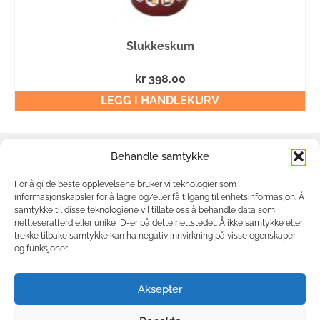
Slukkeskum
kr
398.00
LEGG I HANDLEKURV
Behandle samtykke
Om oss
Min side
For å gi de beste opplevelsene bruker vi teknologier som
informasjonskapsler for å lagre og/eller få tilgang til enhetsinformasjon. Å
Kjøpsvilkår
samtykke til disse teknologiene vil tillate oss å behandle data som
nettleseratferd eller unike ID-er på dette nettstedet. Å ikke samtykke eller
Cookie-
trekke tilbake samtykke kan ha negativ innvirkning på visse egenskaper
erklæring
og funksjoner.
Personvern
Strømsbusletta 4
Aksepter
4847 Arendal
21532154