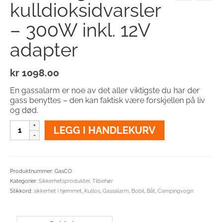
kulldioksidvarsler
– 300W inkl. 12V
adapter
kr
1098.00
En gassalarm er noe av det aller viktigste du har der
gass benyttes – den kan faktisk være forskjellen på liv
og død.
Gass-
LEGG I HANDLEKURV
og
kulldioksidvarsler
-
300W
Produktnummer:
GasCO
inkl.
Kategorier:
Sikkerhetsprodukter
,
Tilbehør
12V
Stikkord:
sikkerhet i hjemmet
,
Kullos
,
Gassalarm
,
Bobil
,
Båt
,
Campingvogn
adapter
antall