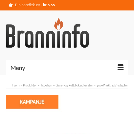
Din handlekurv
-
kr
0.00
Meny
Hjem
»
Produkter
»
Tilbehør
»
Gass- og kulldioksidvarsler – 300W inkl. 12V adapter