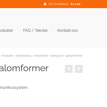
Din handlekurv
-
kr
0.00
odukter
FAQ / Teknisk
Kontakt oss
»
Produkter
»
Smartvarsling
»
Hovedenhet
»
Gateway m/ signalomformer
alomformer
 Smarthussystem.