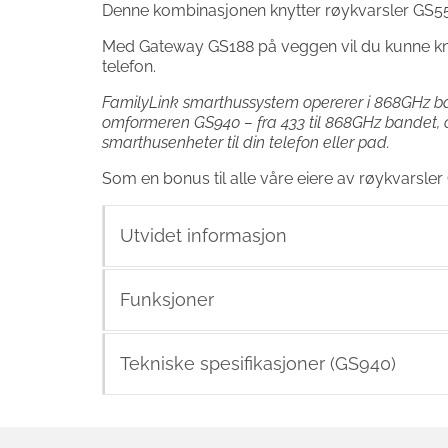
Denne kombinasjonen knytter røykvarsler GS558 t
Med Gateway GS188 på veggen vil du kunne kn
telefon.
FamilyLink smarthussystem opererer i 868GHz ban
omformeren GS940 – fra 433 til 868GHz bandet, o
smarthusenheter til din telefon eller pad.
Som en bonus til alle våre eiere av røykvarsl
Utvidet informasjon
Funksjoner
Tekniske spesifikasjoner (GS940)