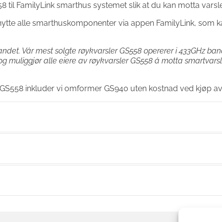
il FamilyLink smarthus systemet slik at du kan motta varsler d
ytte alle smarthuskomponenter via appen FamilyLink, som k
det. Vår mest solgte røykvarsler GS558 opererer i 433GHz band
g muliggjør alle eiere av røykvarsler GS558 å motta smartvarsl
er GS558 inkluder vi omformer GS940 uten kostnad ved kjøp 